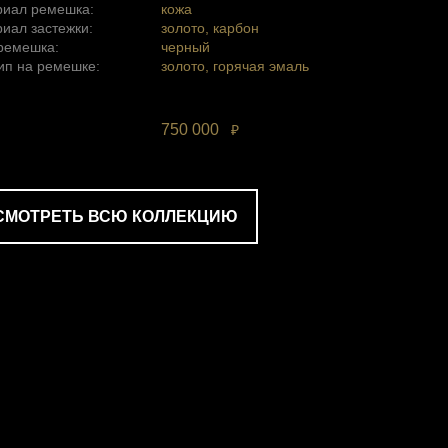
риал ремешка:
кожа
иал застежки:
золото, карбон
ремешка:
черный
ип на ремешке:
золото, горячая эмаль
750 000
₽
СМОТРЕТЬ ВСЮ КОЛЛЕКЦИЮ