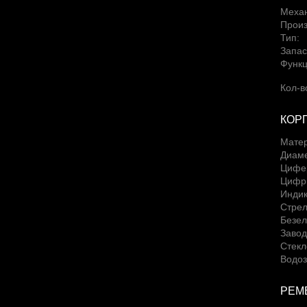
Меха
Произ
Тип:
Запас
Функц
Кол-в
КОР
Матер
Диаме
Цифе
Цифры
Индик
Стрел
Безел
Завод
Стекл
Водоз
РЕМ