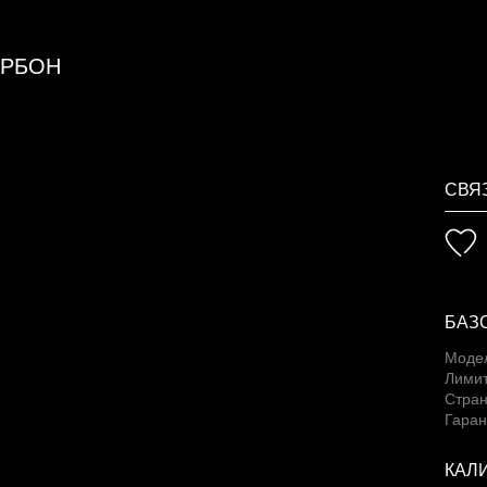
АРБОН
СВЯ
БАЗ
Моде
Лимит
Стран
Гаран
КАЛ