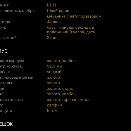
низм:
L191
водитель калибра:
Швейцария
механика с автоподзаводом
 хода:
44 часа
ии:
часы, минуты, секунда в
положении 9 часов, дата
о камней:
25 шт.
ПУС
иал корпуса:
золото, карбон
тр корпуса:
51,5 мм
рблат:
черный
, часовые метки:
золото
аторы:
золото
ки:
золото, сталь
ь:
золото, карбон
ная головка:
золото, горячая эмаль
о:
сапфир
ащита:
5 атм
ЕШОК