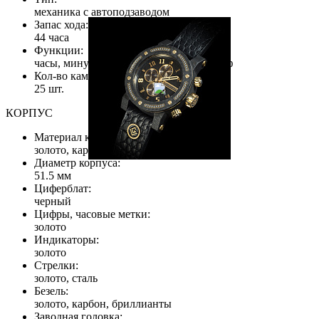
механика с автоподзаводом
Запас хода:
44 часа
Функции:
часы, минуты, секунды, дата, хронограф
Кол-во камней:
25 шт.
КОРПУС
Материал корпуса:
золото, карбон
Диаметр корпуса:
51.5 мм
Циферблат:
черный
Цифры, часовые метки:
золото
Индикаторы:
золото
Стрелки:
золото, сталь
Безель:
золото, карбон, бриллианты
Заводная головка: