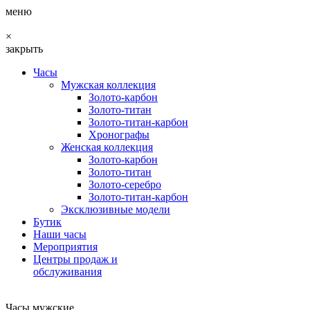
меню
×
закрыть
Часы
Мужская коллекция
Золото-карбон
Золото-титан
Золото-титан-карбон
Хронографы
Женская коллекция
Золото-карбон
Золото-титан
Золото-серебро
Золото-титан-карбон
Эксклюзивные модели
Бутик
Наши часы
Мероприятия
Центры продаж и
обслуживания
Часы мужские