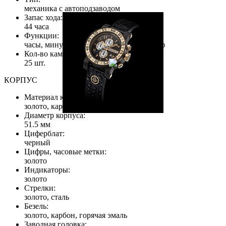
механика с автоподзаводом
Запас хода:
44 часа
Функции:
часы, минуты, секунды, дата, хронограф
Кол-во камней:
25 шт.
КОРПУС
Материал корпуса:
золото, карбон
Диаметр корпуса:
51.5 мм
Циферблат:
черный
Цифры, часовые метки:
золото
Индикаторы:
золото
Стрелки:
золото, сталь
Безель:
золото, карбон, горячая эмаль
Заводная головка: