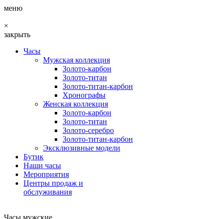
меню
×
закрыть
Часы
Мужская коллекция
Золото-карбон
Золото-титан
Золото-титан-карбон
Хронографы
Женская коллекция
Золото-карбон
Золото-титан
Золото-серебро
Золото-титан-карбон
Эксклюзивные модели
Бутик
Наши часы
Мероприятия
Центры продаж и
обслуживания
Часы мужские