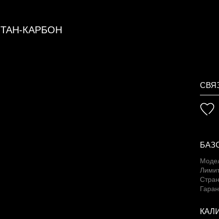
ТАН-КАРБОН
СВЯ
БАЗ
Моде
Лимит
Стран
Гаран
КАЛ