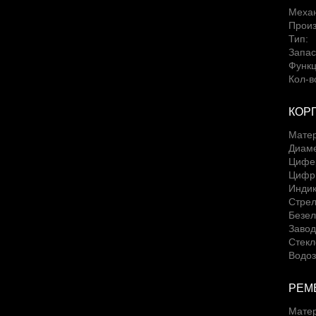
Меха
Произ
Тип:
Запас
Функц
Кол-в
КОР
Матер
Диаме
Цифе
Цифры
Индик
Стрел
Безел
Завод
Стекл
Водоз
РЕМ
Мате