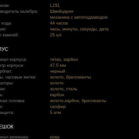
низм:
L191
водитель калибра:
Швейцария
механика с автоподзаводом
 хода:
44 часов
ии:
часы, минуты, секунды, дата
о камней:
25 шт.
ПУС
иал корпуса:
титан, карбон
тр корпуса:
47.5 мм
рблат:
черный
, часовые метки:
золото, бриллианты
аторы:
золото
ки:
золото, сталь
ь:
карбон
ная головка:
золото,карбон, бриллианты
о:
сапфир
ащита:
5 атм
ЕШОК
риал ремешка:
кожа