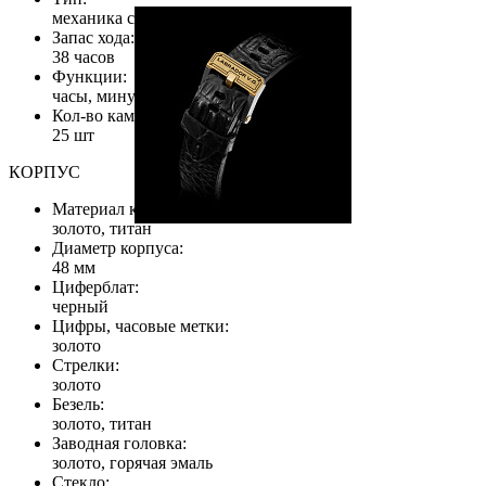
механика с автоподзаводом
Запас хода:
38 часов
Функции:
часы, минуты, секунды, дата
Кол-во камней:
25 шт
КОРПУС
Материал корпуса:
золото, титан
Диаметр корпуса:
48 мм
Циферблат:
черный
Цифры, часовые метки:
золото
Стрелки:
золото
Безель:
золото, титан
Заводная головка:
золото, горячая эмаль
Стекло: