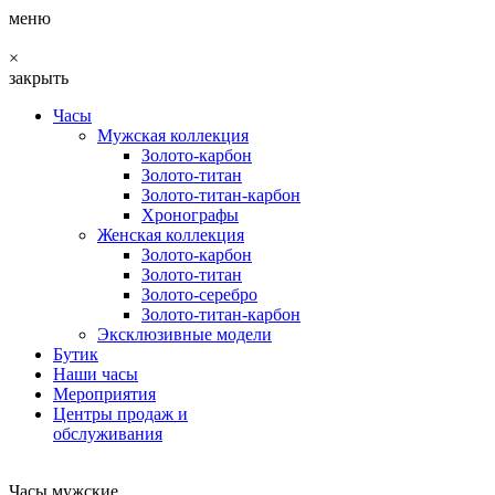
меню
×
закрыть
Часы
Мужская коллекция
Золото-карбон
Золото-титан
Золото-титан-карбон
Хронографы
Женская коллекция
Золото-карбон
Золото-титан
Золото-серебро
Золото-титан-карбон
Эксклюзивные модели
Бутик
Наши часы
Мероприятия
Центры продаж и
обслуживания
Часы мужские