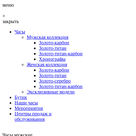
меню
×
закрыть
Часы
Мужская коллекция
Золото-карбон
Золото-титан
Золото-титан-карбон
Хронографы
Женская коллекция
Золото-карбон
Золото-титан
Золото-серебро
Золото-титан-карбон
Эксклюзивные модели
Бутик
Наши часы
Мероприятия
Центры продаж и
обслуживания
Часы мужские