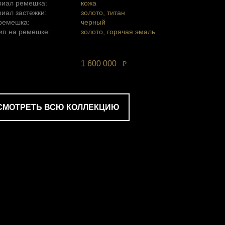
риал ремешка:
кожа
иал застежки:
золото, титан
ремешка:
черный
ип на ремешке:
золото, горячая эмаль
1 600 000
₽
СМОТРЕТЬ ВСЮ КОЛЛЕКЦИЮ