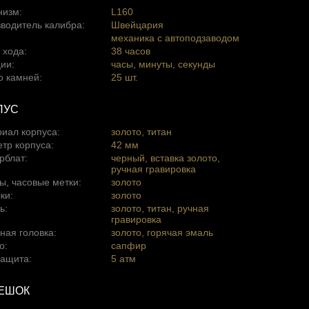
низм:
L160
водитель калибра:
Швейцария
механика с автоподзаводом
 хода:
38 часов
ии:
часы, минуты, секунды
о камней:
25 шт.
ПУС
иал корпуса:
золото, титан
тр корпуса:
42 мм
рблат:
черный, вставка золото,
ручная гравировка
, часовые метки:
золото
ки:
золото
ь:
золото, титан, ручная
гравировка
ная головка:
золото, горячая эмаль
о:
сапфир
ащита:
5 атм
ЕШОК